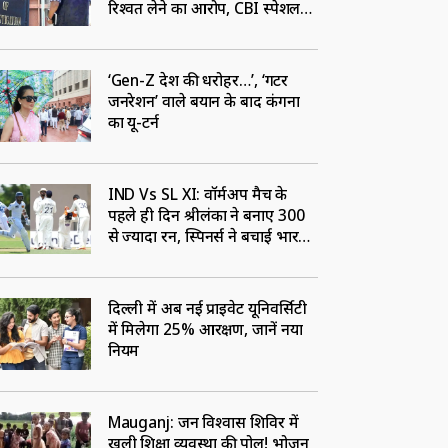
रिश्वत लेने का आरोप, CBI स्पेशल
कोर्ट ने जारी किया नोटिस
‘Gen-Z देश की धरोहर…’, ‘गटर
जनरेशन’ वाले बयान के बाद कंगना
का यू-टर्न
IND Vs SL XI: वॉर्मअप मैच के
पहले ही दिन श्रीलंका ने बनाए 300
से ज्यादा रन, स्पिनर्स ने बचाई भारत
की लाज
दिल्ली में अब नई प्राइवेट यूनिवर्सिटी
में मिलेगा 25% आरक्षण, जानें नया
नियम
Mauganj: जन विश्वास शिविर में
खुली शिक्षा व्यवस्था की पोल! भोजन