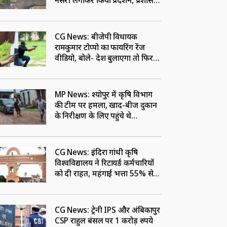
नर्सरी लगाकर किया प्रदर्शन, प्रशासन
के खिलाफ की नारेबाजी
CG News: बीजेपी विधायक
रामकुमार टोप्पो का फायरिंग रेंज
वीडियो, बोले- देश बुलाएगा तो फिर
सीमा पर सेवा के लिए रहूंगा तैयार
MP News: श्‍योपुर में कृषि विभाग
की टीम पर हमला, खाद-बीज दुकान
के निरीक्षण के लिए पहुंचे थे
अधिकारी, संचालक पर FIR
CG News: इंदिरा गांधी कृषि
विश्वविद्यालय ने रिटायर्ड कर्मचारियों
को दी राहत, महंगाई भत्ता 55% से
बढ़ाकर किया 58%
CG News: ट्रेनी IPS और अंबिकापुर
CSP राहुल बंसल पर 1 करोड़ रुपये