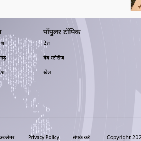
य
पॉपुलर टॉपिक
देश
देश
सगढ़
वेब स्टोरीज
रदेश
खेल
Copyright 202
िस्क्लेमर
Privacy Policy
संपर्क करें