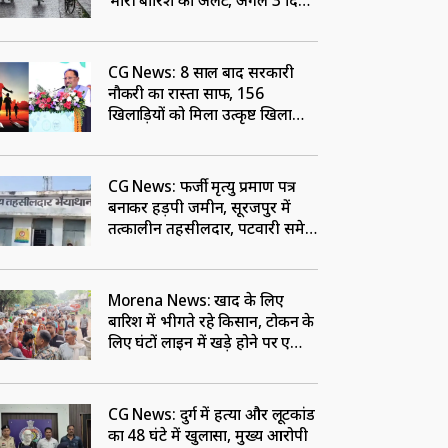
भारी बारिश का अलर्ट, अगले 3 दिन
बरसेंगे बादल
CG News: 8 साल बाद सरकारी
नौकरी का रास्ता साफ, 156
खिलाड़ियों को मिला उत्कृष्ट खिलाड़ी
का दर्जा, देखें लिस्‍ट
CG News: फर्जी मृत्यु प्रमाण पत्र
बनाकर हड़पी जमीन, सूरजपुर में
तत्कालीन तहसीलदार, पटवारी समेत
चार पर FIR दर्ज
Morena News: खाद के लिए
बारिश में भीगते रहे किसान, टोकन के
लिए घंटों लाइन में खड़े होने पर हुए
मजबूर
CG News: दुर्ग में हत्या और लूटकांड
का 48 घंटे में खुलासा, मुख्य आरोपी