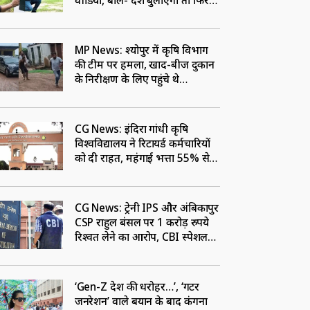
वीडियो, बोले- देश बुलाएगा तो फिर
सीमा पर सेवा के लिए रहूंगा तैयार
MP News: श्‍योपुर में कृषि विभाग
की टीम पर हमला, खाद-बीज दुकान
के निरीक्षण के लिए पहुंचे थे
अधिकारी, संचालक पर FIR
CG News: इंदिरा गांधी कृषि
विश्वविद्यालय ने रिटायर्ड कर्मचारियों
को दी राहत, महंगाई भत्ता 55% से
बढ़ाकर किया 58%
CG News: ट्रेनी IPS और अंबिकापुर
CSP राहुल बंसल पर 1 करोड़ रुपये
रिश्वत लेने का आरोप, CBI स्पेशल
कोर्ट ने जारी किया नोटिस
‘Gen-Z देश की धरोहर…’, ‘गटर
जनरेशन’ वाले बयान के बाद कंगना