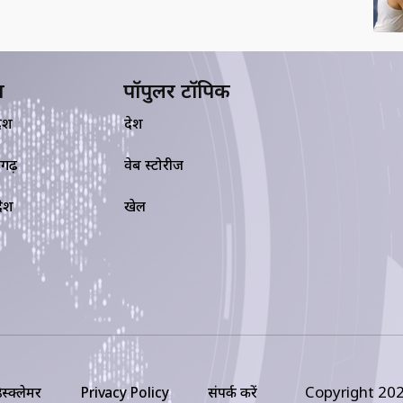
य
पॉपुलर टॉपिक
देश
देश
सगढ़
वेब स्टोरीज
रदेश
खेल
Copyright 202
िस्क्लेमर
Privacy Policy
संपर्क करें