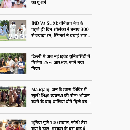
का यू-टर्न
IND Vs SL XI: वॉर्मअप मैच के
पहले ही दिन श्रीलंका ने बनाए 300
से ज्यादा रन, स्पिनर्स ने बचाई भारत
की लाज
दिल्ली में अब नई प्राइवेट यूनिवर्सिटी में
मिलेगा 25% आरक्षण, जानें नया
नियम
Mauganj: जन विश्वास शिविर में
खुली शिक्षा व्यवस्था की पोल! भोजन
करने के बाद थालियां धोते दिखे बच्चे,
शिकायत के बाद पहुचें कलेक्टर
‘दुनिया पूछे 100 सवाल, जोगी तेरा
क्या है हाल, मुस्कुरा के बस कह दूं,