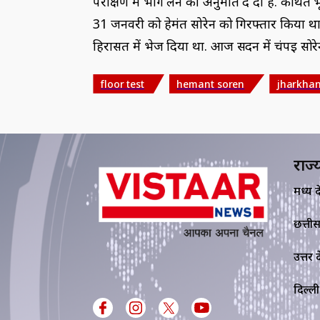
परीक्षण में भाग लेने की अनुमति दे दी है. कथित भूमि
31 जनवरी को हेमंत सोरेन को गिरफ्तार किया था.
हिरासत में भेज दिया था. आज सदन में चंपई सोर
floor test
hemant soren
jharkha
राज्
मध्य प्र
छत्ती
उत्तर प्
दिल्ली