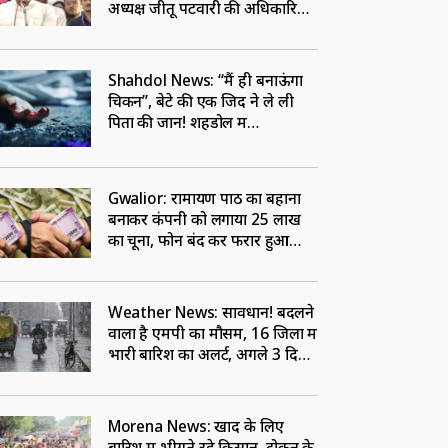
अध्यक्ष जीतू पटवारी की अधिकारियों
को खुली चेतावनी
Shahdol News: “मैं ही बनाऊंगा
चिकन”, बेटे की एक जिद ने ले ली
पिता की जान! शहडोल में
सनसनीखेज वारदात
Gwalior: रामायण पाठ का बहाना
बनाकर कंपनी को लगाया 25 लाख
का चूना, फोन बंद कर फरार हुआ
शातिर कर्मचारी
Weather News: सावधान! बदलने
वाला है एमपी का मौसम, 16 जिलों में
भारी बारिश का अलर्ट, अगले 3 दिन
बरसेंगे बादल
Morena News: खाद के लिए
बारिश में भीगते रहे किसान, टोकन के