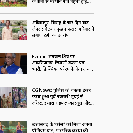
के तानों से परेशान पति पहुंचा हाई
कोर्ट
अंबिकापुर: विवाह के चार दिन बाद
जेवर समेटकर दुल्हन फरार, परिवार ने
लगाया ठगी का आरोप
Raipur: भगवान शिव पर
आपत्तिजनक टिप्पणी करना पड़ा
भारी, क्रिश्चियन फोरम के नेता अरुण
पन्नालाल गिरफ्तार
CG News: पुलिस को चकमा देकर
फरार हुआ पूर्व नक्सली मुंबई से
अरेस्ट, इंसास राइफल-कारतूस और
तलवार बरामद
छत्तीसगढ़ के ‘कोसा’ को मिला अपना
प्रीमियम ब्रांड, पारंपरिक करघों की