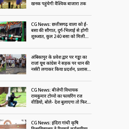
खनक पहुंचेगी वैश्विक बाजारों तक
CG News: छत्तीसगढ़ वालों को ई-
बसों की सौगात, दुर्ग-भिलाई से होगी
शुरुआत, कुल 240 बसों को मिली
मंजूरी
अंबिकापुर के प्रवेश द्वार पर गड्ढों का
राज! यूथ कांग्रेस ने सड़क पर धान की
नर्सरी लगाकर किया प्रदर्शन, प्रशासन
के खिलाफ की नारेबाजी
CG News: बीजेपी विधायक
रामकुमार टोप्पो का फायरिंग रेंज
वीडियो, बोले- देश बुलाएगा तो फिर
सीमा पर सेवा के लिए रहूंगा तैयार
CG News: इंदिरा गांधी कृषि
विश्वविद्यालय ने रिटायर्ड कर्मचारियों