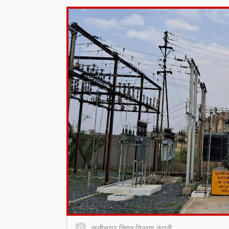
छत्तीसगढ़ विद्युत वितरण कंपनी