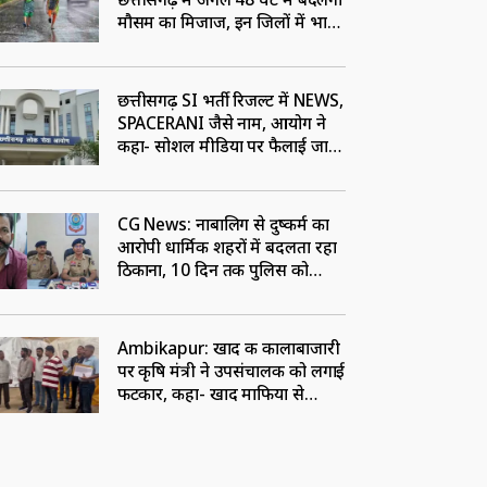
मौसम का मिजाज, इन जिलों में भारी
बारिश का अलर्ट
छत्तीसगढ़ SI भर्ती रिजल्ट में NEWS,
SPACERANI जैसे नाम, आयोग ने
कहा- सोशल मीडिया पर फैलाई जा
रही भ्रामक जानकारी
CG News: नाबालिग से दुष्कर्म का
आरोपी धार्मिक शहरों में बदलता रहा
ठिकाना, 10 दिन तक पुलिस को
चकमा देने के बाद पटना से गिरफ्तार
Ambikapur: खाद की कालाबाजारी
पर कृषि मंत्री ने उपसंचालक को लगाई
फटकार, कहा- खाद माफिया से
सांठगांठ रखने वालों पर करें कार्रवाई