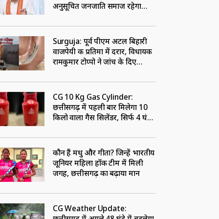
अनुसूचित जनजाति समाज रहेगा
बाहर
Surguja: पूर्व पीएम अटल बिहारी
वाजपेयी की प्रतिमा में दरार, विधायक
रामकुमार टोप्पो ने जांच के दिए
निर्देश, ठेकेदार पर लटकी तलवार
CG 10 Kg Gas Cylinder:
छत्तीसगढ़ में पहली बार मिलेगा 10
किलो वाला गैस सिलेंडर, सिर्फ 4 घंटे
में होगी डिलीवरी, जानें कैसे होगी
बुकिंग
कौन हैं मधु और गीता? जिन्हें भारतीय
जूनियर महिला हॉकी टीम में मिली
जगह, छत्तीसगढ़ का बढ़ाया मान
CG Weather Update:
छत्तीसगढ़ में अगले 48 घंटे में बदलेगा