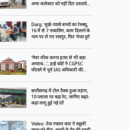
अपर कलेक्टर को नहीं दिए दस्तावेज,
कमिश्नर से कार्यवाही की मांग
Durg: भूखे-प्यासे बच्चों का रेस्क्यू,
16 में से 7 नाबालिग, काम दिलाने के
नाम पर ले गए रायपुर, फिर भेजा दुर्ग
‘पेपर लीक करना हत्या से भी बड़ा
अपराध…’, हाई कोर्ट ने CGPSC
घोटाले में पूर्व IAS अधिकारी की
जमानत याचिका की खारिज
छत्तीसगढ़ में टोल टैक्स हुआ महंगा,
10 प्लाजा पर बढ़ा रेट, जानिए कहां-
कहां लागू हुईं नई दरें
Video: तेज रफ्तार कार ने स्कूली
छात्रा को रौंदा, बच्ची के पैर की हड्‌डी