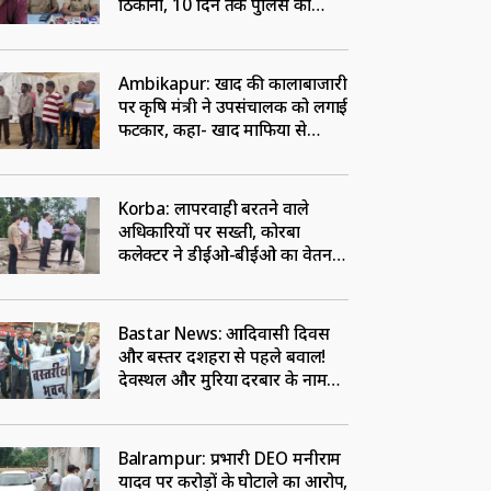
ठिकाना, 10 दिन तक पुलिस को
चकमा देने के बाद पटना से गिरफ्तार
Ambikapur: खाद की कालाबाजारी
पर कृषि मंत्री ने उपसंचालक को लगाई
फटकार, कहा- खाद माफिया से
सांठगांठ रखने वालों पर करें कार्रवाई
Korba: लापरवाही बरतने वाले
अधिकारियों पर सख्ती, कोरबा
कलेक्टर ने डीईओ-बीईओ का वेतन
रोकने का दिया निर्देश
Bastar News: आदिवासी दिवस
और बस्तर दशहरा से पहले बवाल!
देवस्थल और मुरिया दरबार के नाम
पर शुरु हुई तकरार, जानें मामला
Balrampur: प्रभारी DEO मनीराम
यादव पर करोड़ों के घोटाले का आरोप,