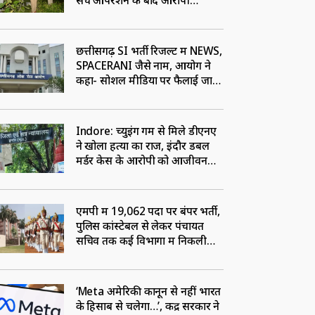
सर्च ऑपरेशन के बाद आरोपी
गिरफ्तार
छत्तीसगढ़ SI भर्ती रिजल्ट में NEWS,
SPACERANI जैसे नाम, आयोग ने
कहा- सोशल मीडिया पर फैलाई जा
रही भ्रामक जानकारी
Indore: च्युइंग गम से मिले डीएनए
ने खोला हत्या का राज, इंदौर डबल
मर्डर केस के आरोपी को आजीवन
कारावास
एमपी में 19,062 पदों पर बंपर भर्ती,
पुलिस कांस्टेबल से लेकर पंचायत
सचिव तक कई विभागों में निकली
वैकेंसी
‘Meta अमेरिकी कानून से नहीं भारत
के हिसाब से चलेगा…’, केंद्र सरकार ने