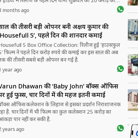
ने इंडिया में रिलीज के पहले दिन यानी शुक्रवार को 20 करोड़ का
बॉक्स ऑफिस कॉलेक्शन किया. 'अवतार: फायर एंड ऐश' की यह
8 months ago
कमाई बाकी दूसरी फिल्मों के मुकाबले अच्छा था, लेकिन पिछली
फिल्म 'अवतार: द वे ऑफ वॉटर' के मुकाबले काफी कम रहा.
साल की तीसरी बड़ी ओपनर बनी अक्षय कुमार की
‘Housefull 5’, पहले दिन की शानदार कमाई
Housefull 5 Box Office Collection: रिलीज हुई 'हाउसफुल
5' फिल्म ने पहले दिन करोड़ रुपये की कमाई कर इस साल की अब
तक की तीसरी सबसे बड़ी ओपनर बन गई है.
1 year ago
Varun Dhawan की ‘Baby John’ बॉक्स ऑफिस
पर हुई फुस्स, चार दिनों में की महज इतनी कमाई
बॉक्स ऑफिस कलेक्शन के लिहाज से इसका प्रदर्शन निराशाजनक
रहा है. चार दिनों में भी फिल्म का कुल कलेक्शन 25 करोड़ का
आंकड़ा पार नहीं कर सकी है.
2 years ago