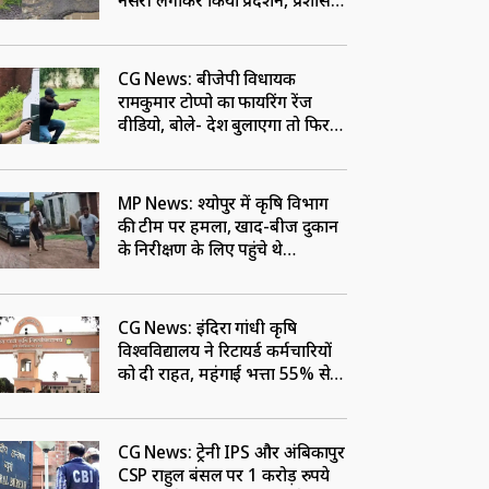
नर्सरी लगाकर किया प्रदर्शन, प्रशासन
के खिलाफ की नारेबाजी
CG News: बीजेपी विधायक
रामकुमार टोप्पो का फायरिंग रेंज
वीडियो, बोले- देश बुलाएगा तो फिर
सीमा पर सेवा के लिए रहूंगा तैयार
MP News: श्‍योपुर में कृषि विभाग
की टीम पर हमला, खाद-बीज दुकान
के निरीक्षण के लिए पहुंचे थे
अधिकारी, संचालक पर FIR
CG News: इंदिरा गांधी कृषि
विश्वविद्यालय ने रिटायर्ड कर्मचारियों
को दी राहत, महंगाई भत्ता 55% से
बढ़ाकर किया 58%
CG News: ट्रेनी IPS और अंबिकापुर
CSP राहुल बंसल पर 1 करोड़ रुपये