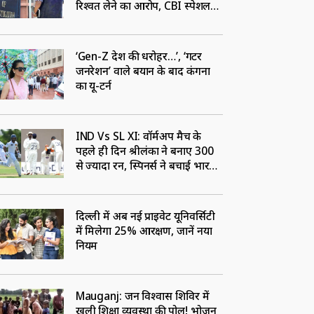
रिश्वत लेने का आरोप, CBI स्पेशल
कोर्ट ने जारी किया नोटिस
‘Gen-Z देश की धरोहर…’, ‘गटर
जनरेशन’ वाले बयान के बाद कंगना
का यू-टर्न
IND Vs SL XI: वॉर्मअप मैच के
पहले ही दिन श्रीलंका ने बनाए 300
से ज्यादा रन, स्पिनर्स ने बचाई भारत
की लाज
दिल्ली में अब नई प्राइवेट यूनिवर्सिटी
में मिलेगा 25% आरक्षण, जानें नया
नियम
Mauganj: जन विश्वास शिविर में
खुली शिक्षा व्यवस्था की पोल! भोजन