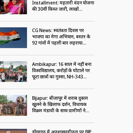
Installment: महतारी वंदन योजना
की 30वीं किस्त जारी, लाखों
महिलाओं के खातों में पहुंचे 1000
रुपए
CG News: स्वतंत्रता दिवस पर
भाजपा का मेगा अभियान, बस्तर के
92 गांवों में पहली बार लहराया
जाएगा तिरंगा
Ambikapur: 16 साल में नहीं बना
विश्वविद्यालय, करोड़ों के घोटाले पर
फूटा छात्रों का गुस्सा, NH-343
जामकर किया प्रदर्शन
Bijapur: बीजापुर में शराब दुकान
खुलने के खिलाफ प्रदर्शन, विधायक
विक्रम मंडावी के साथ ग्रामीणों ने
खोला मोर्चा
डोंगरगढ़ में अनुशासनहीनता पर BJP