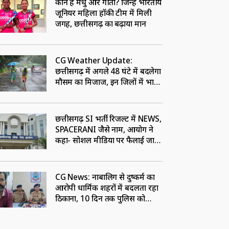
कौन हैं मधु और गीता? जिन्हें भारतीय
जूनियर महिला हॉकी टीम में मिली
जगह, छत्तीसगढ़ का बढ़ाया मान
CG Weather Update:
छत्तीसगढ़ में अगले 48 घंटे में बदलेगा
मौसम का मिजाज, इन जिलों में भारी
बारिश का अलर्ट
छत्तीसगढ़ SI भर्ती रिजल्ट में NEWS,
SPACERANI जैसे नाम, आयोग ने
कहा- सोशल मीडिया पर फैलाई जा
रही भ्रामक जानकारी
CG News: नाबालिग से दुष्कर्म का
आरोपी धार्मिक शहरों में बदलता रहा
ठिकाना, 10 दिन तक पुलिस को
चकमा देने के बाद पटना से गिरफ्तार