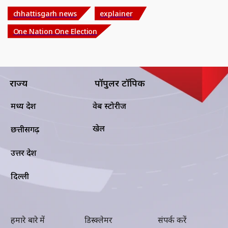
chhattisgarh news
explainer
One Nation One Election
राज्य
पॉपुलर टॉपिक
मध्य प्रदेश
वेब स्टोरीज
खेल
छत्तीसगढ़
उत्तर प्रदेश
दिल्ली
हमारे बारे में
डिस्क्लेमर
संपर्क करें