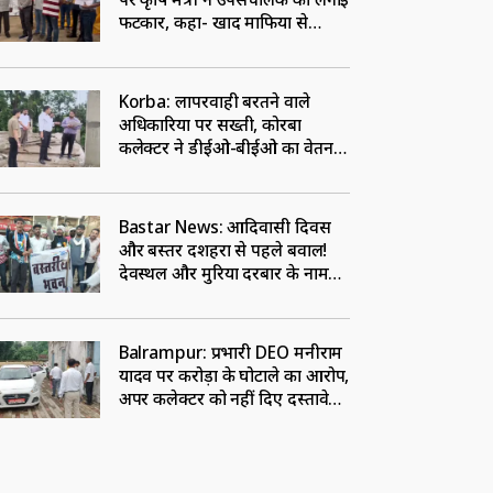
फटकार, कहा- खाद माफिया से
सांठगांठ रखने वालों पर करें कार्रवाई
Korba: लापरवाही बरतने वाले
अधिकारियों पर सख्ती, कोरबा
कलेक्टर ने डीईओ-बीईओ का वेतन
रोकने का दिया निर्देश
Bastar News: आदिवासी दिवस
और बस्तर दशहरा से पहले बवाल!
देवस्थल और मुरिया दरबार के नाम
पर शुरु हुई तकरार, जानें मामला
Balrampur: प्रभारी DEO मनीराम
यादव पर करोड़ों के घोटाले का आरोप,
अपर कलेक्टर को नहीं दिए दस्तावेज,
कमिश्नर से कार्यवाही की मांग