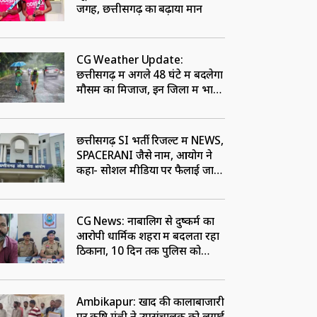
जगह, छत्तीसगढ़ का बढ़ाया मान
CG Weather Update:
छत्तीसगढ़ में अगले 48 घंटे में बदलेगा
मौसम का मिजाज, इन जिलों में भारी
बारिश का अलर्ट
छत्तीसगढ़ SI भर्ती रिजल्ट में NEWS,
SPACERANI जैसे नाम, आयोग ने
कहा- सोशल मीडिया पर फैलाई जा
रही भ्रामक जानकारी
CG News: नाबालिग से दुष्कर्म का
आरोपी धार्मिक शहरों में बदलता रहा
ठिकाना, 10 दिन तक पुलिस को
चकमा देने के बाद पटना से गिरफ्तार
Ambikapur: खाद की कालाबाजारी
पर कृषि मंत्री ने उपसंचालक को लगाई