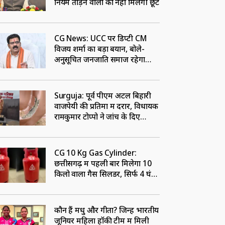
नियम तोड़ने वालों को नहीं मिलेगी छूट
CG News: UCC पर डिप्टी CM
विजय शर्मा का बड़ा बयान, बोले-
अनुसूचित जनजाति समाज रहेगा
बाहर
Surguja: पूर्व पीएम अटल बिहारी
वाजपेयी की प्रतिमा में दरार, विधायक
रामकुमार टोप्पो ने जांच के दिए
निर्देश, ठेकेदार पर लटकी तलवार
CG 10 Kg Gas Cylinder:
छत्तीसगढ़ में पहली बार मिलेगा 10
किलो वाला गैस सिलेंडर, सिर्फ 4 घंटे
में होगी डिलीवरी, जानें कैसे होगी
बुकिंग
कौन हैं मधु और गीता? जिन्हें भारतीय
जूनियर महिला हॉकी टीम में मिली