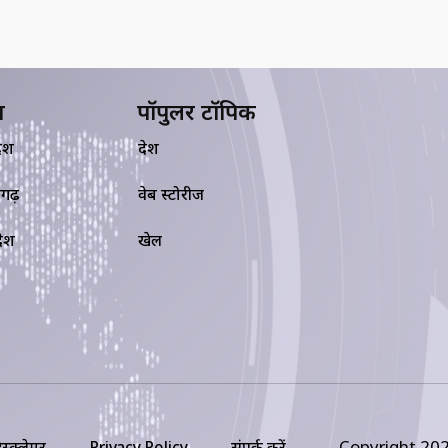
य
पॉपुलर टॉपिक
देश
देश
सगढ़
वेब स्टोरीज
रदेश
खेल
Copyright 202
िस्क्लेमर
Privacy Policy
संपर्क करें