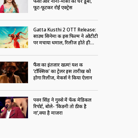
फंसीं और नानी-मौसी का घर डूबा,
फूट-फूटकर रोईं एक्ट्रेस
Gatta Kusthi 2 OTT Release:
साउथ सिनेमा की इस फिल्म ने ओटीटी
पर मचाया धमाल, रिलीज होते ही
बनी नंबर-1
फैंस का इंतजार खत्म! यश की
‘टॉक्सिक’ का ट्रेलर इस तारीख को
होगा रिलीज, मेकर्स ने किया ऐलान
पवन सिंह ने गुस्से में फेंकी मेडिकल
रिपोर्ट, बोले- ‘किडनी तो ठीक है
ना’,क्या है माजरा