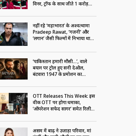
विनर, ट्रॉफी के साथ जीते 1 करोड़
रुपये
नहीं रहे ‘महाभारत’ के अश्वत्थामा
Pradeep Rawat, ‘गजनी’ और
‘लगान’ जैसी फिल्मों में निभाया था
अहम रोल
‘पाकिस्तान हमारी मौसी…’, वाले
बयान पर ट्रोल हुए सनी देओल,
बंटवारा 1947 के प्रमोशन का
VIDEO वायरल
OTT Releases This Week: इस
वीक OTT पर होगा धमाका,
‘ऑपरेशन सफेद सागर’ समेत रिलीज
होंगी ये 5 फिल्में-सीरीज
असम में बाढ़ ने उजाड़ा परिवार, मां