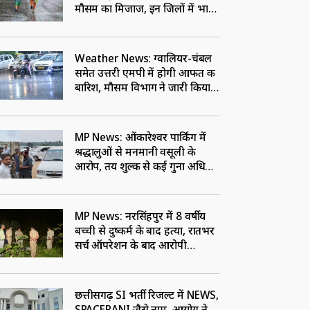
मौसम का मिजाज, इन जिलों में भारी
बारिश का अलर्ट
Weather News: ग्वालियर-चंबल
समेत उत्तरी एमपी में होगी आफत की
बारिश, मौसम विभाग ने जारी किया
अलर्ट
MP News: ओंकारेश्वर पार्किंग में
श्रद्धालुओं से मनमानी वसूली के
आरोप, तय शुल्क से कई गुना अधिक
रकम लेने पर उठे सवाल
MP News: नरसिंहपुर में 8 वर्षीय
बच्ची से दुष्कर्म के बाद हत्या, रातभर
सर्च ऑपरेशन के बाद आरोपी
गिरफ्तार
छत्तीसगढ़ SI भर्ती रिजल्ट में NEWS,
SPACERANI जैसे नाम, आयोग ने