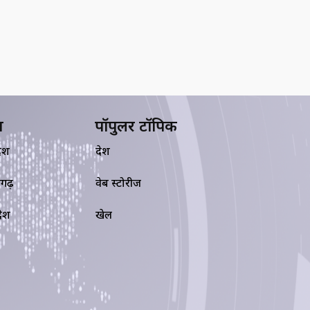
य
पॉपुलर टॉपिक
देश
देश
सगढ़
वेब स्टोरीज
रदेश
खेल