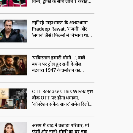
विनर, ट्रॉफी के साथ जीते 1 करोड़
रुपये
नहीं रहे ‘महाभारत’ के अश्वत्थामा
Pradeep Rawat, ‘गजनी’ और
‘लगान’ जैसी फिल्मों में निभाया था
अहम रोल
‘पाकिस्तान हमारी मौसी…’, वाले
बयान पर ट्रोल हुए सनी देओल,
बंटवारा 1947 के प्रमोशन का
VIDEO वायरल
OTT Releases This Week: इस
वीक OTT पर होगा धमाका,
‘ऑपरेशन सफेद सागर’ समेत रिलीज
होंगी ये 5 फिल्में-सीरीज
असम में बाढ़ ने उजाड़ा परिवार, मां
फंसीं और नानी-मौसी का घर डूबा,